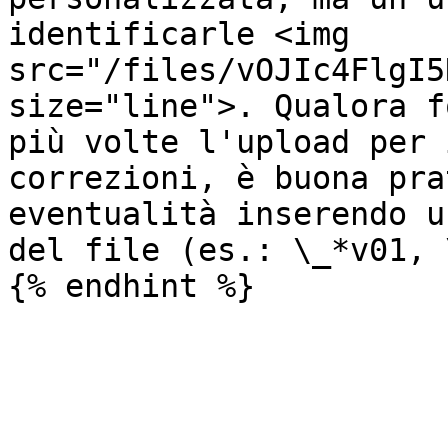
identificarle <img 
src="/files/vOJIc4FlgI5
size="line">. Qualora f
più volte l'upload per 
correzioni, è buona pra
eventualità inserendo u
del file (es.: \_*v01, 