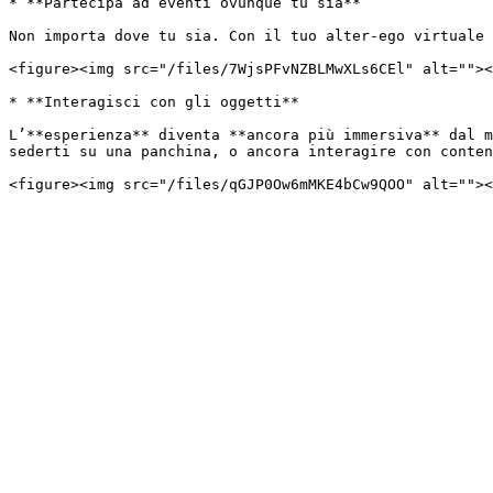
* **Partecipa ad eventi ovunque tu sia**

Non importa dove tu sia. Con il tuo alter-ego virtuale 
<figure><img src="/files/7WjsPFvNZBLMwXLs6CEl" alt=""><
* **Interagisci con gli oggetti**

L’**esperienza** diventa **ancora più immersiva** dal m
sederti su una panchina, o ancora interagire con conten