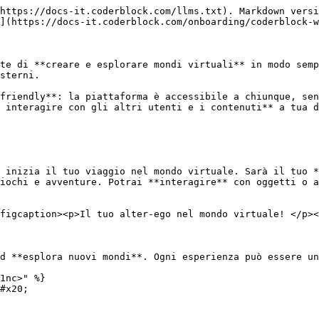
https://docs-it.coderblock.com/llms.txt). Markdown versi
](https://docs-it.coderblock.com/onboarding/coderblock-w
te di **creare e esplorare mondi virtuali** in modo semp
sterni.

friendly**: la piattaforma è accessibile a chiunque, sen
 interagire con gli altri utenti e i contenuti** a tua d
 inizia il tuo viaggio nel mondo virtuale. Sarà il tuo *
iochi e avventure. Potrai **interagire** con oggetti o a
figcaption><p>Il tuo alter-ego nel mondo virtuale! </p><
d **esplora nuovi mondi**. Ogni esperienza può essere un
1nc>" %}

#x20;
