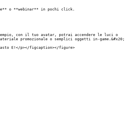
e** o **webinar** in pochi click.

empio, con il tuo avatar, potrai accendere le luci o 
ateriale promozionale o semplici oggetti in-game.&#x20;
