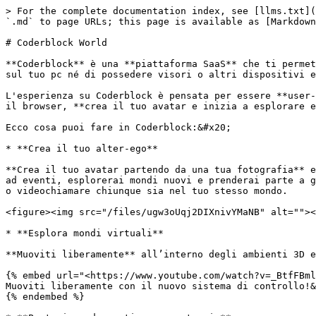
> For the complete documentation index, see [llms.txt](
`.md` to page URLs; this page is available as [Markdown
# Coderblock World

**Coderblock** è una **piattaforma SaaS** che ti permet
sul tuo pc né di possedere visori o altri dispositivi e
L'esperienza su Coderblock è pensata per essere **user-
il browser, **crea il tuo avatar e inizia a esplorare e
Ecco cosa puoi fare in Coderblock:&#x20;

* **Crea il tuo alter-ego**

**Crea il tuo avatar partendo da una tua fotografia** e
ad eventi, esplorerai mondi nuovi e prenderai parte a g
o videochiamare chiunque sia nel tuo stesso mondo.

<figure><img src="/files/ugw3oUqj2DIXnivYMaNB" alt=""><
* **Esplora mondi virtuali**

**Muoviti liberamente** all’interno degli ambienti 3D e
{% embed url="<https://www.youtube.com/watch?v=_BtfFBml
Muoviti liberamente con il nuovo sistema di controllo!&
{% endembed %}
