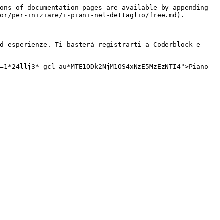
ons of documentation pages are available by appending 
or/per-iniziare/i-piani-nel-dettaglio/free.md).

d esperienze. Ti basterà registrarti a Coderblock e 
=1*24llj3*_gcl_au*MTE1ODk2NjM1OS4xNzE5MzEzNTI4">Piano 