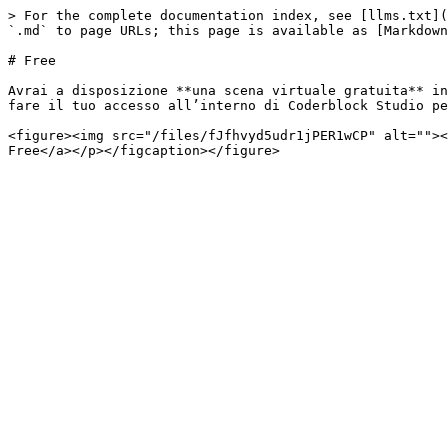
> For the complete documentation index, see [llms.txt](
`.md` to page URLs; this page is available as [Markdown
# Free

Avrai a disposizione **una scena virtuale gratuita** in
fare il tuo accesso all’interno di Coderblock Studio pe
<figure><img src="/files/fJfhvyd5udr1jPER1wCP" alt=""><